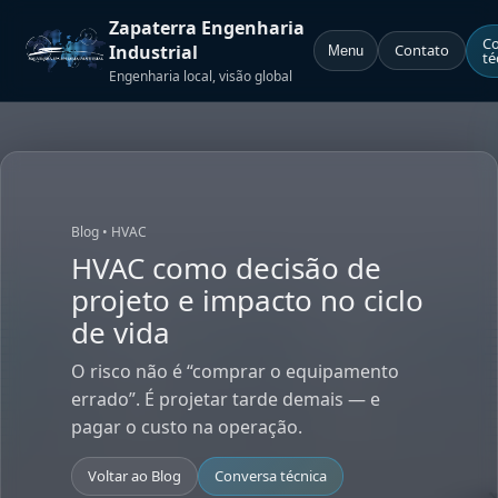
Zapaterra Engenharia
Co
Industrial
Contato
Menu
té
Engenharia local, visão global
Blog • HVAC
HVAC como decisão de
projeto e impacto no ciclo
de vida
O risco não é “comprar o equipamento
errado”. É projetar tarde demais — e
pagar o custo na operação.
Voltar ao Blog
Conversa técnica